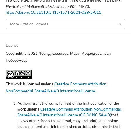
EDUCATIONAL PROCESS IN HIGHER EDUCATION INSTITUTIONS.
Physical and Mathematical Education
,
29
(3), 68-73.
https://doi.org/10.31110/2413-1571-2021-029-3-011
More Citation Formats
License
Copyright (c) 2021 Леонід Ковальов, Марія Медведєва, Іван
Побережець
This work is licensed under a
Creative Commons Attribution-
NonCommercial-ShareAlike 4.0 International License
.
Authors grant the journal a right of the first publication of the
work under a
Creative Commons Attribution-NonCommercial-
ShareAlike 4.0 International License (CC BY-NC-SA 4.0)
that
allows others freely to use (read, copy and print) submissions,
search content and link to published articles, disseminate their