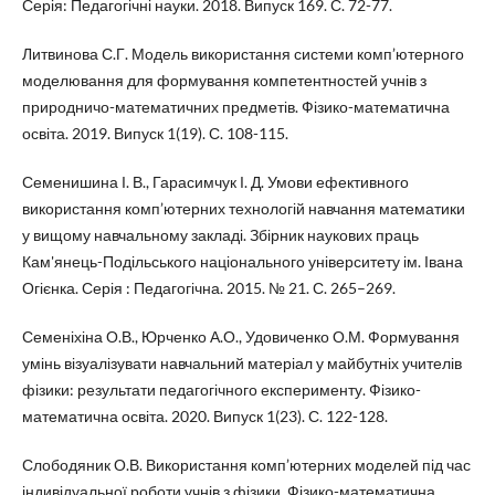
Серія: Педагогічні науки. 2018. Випуск 169. С. 72-77.
Литвинова С.Г. Модель використання системи комп’ютерного
моделювання для формування компетентностей учнів з
природничо-математичних предметів. Фізико-математична
освіта. 2019. Випуск 1(19). С. 108-115.
Семенишина І. В., Гарасимчук І. Д. Умови ефективного
використання комп’ютерних технологій навчання математики
у вищому навчальному закладі. Збірник наукових праць
Кам'янець-Подільського національного університету ім. Івана
Огієнка. Серія : Педагогічна. 2015. № 21. С. 265–269.
Семеніхіна О.В., Юрченко А.О., Удовиченко О.М. Формування
умінь візуалізувати навчальний матеріал у майбутніх учителів
фізики: результати педагогічного експерименту. Фізико-
математична освіта. 2020. Випуск 1(23). С. 122-128.
Слободяник О.В. Використання комп’ютерних моделей під час
індивідуальної роботи учнів з фізики. Фізико-математична