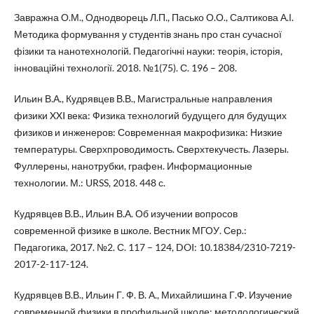
Завражна О.М., Однодворець Л.П., Пасько О.О., Салтикова А.І.
Методика формування у студентів знань про стан сучасної
фізики та нанотехнологій. Педагогічні науки: теорія, історія,
інноваційні технології. 2018. №1(75). С. 196 – 208.
Ильин В.А., Кудрявцев В.В., Магистральные направления
физики XXI века: Физика технологий будущего для будущих
физиков и инженеров: Современная макрофизика: Низкие
температуры. Сверхпроводимость. Сверхтекучесть. Лазеры.
Фуллерены, нанотрубки, графен. Информационные
технологии. М.: URSS, 2018. 448 с.
Кудрявцев В.В., Ильин В.А. Об изучении вопросов
современной физике в школе. Вестник МГОУ. Сер.:
Педагогика, 2017. №2. С. 117 – 124, DOI: 10.18384/2310-7219-
2017-2-117-124.
Кудрявцев В.В., Ильин Г. Ф. В. А., Михайлишина Г.Ф. Изучение
современной физики в профильной школе: методологический