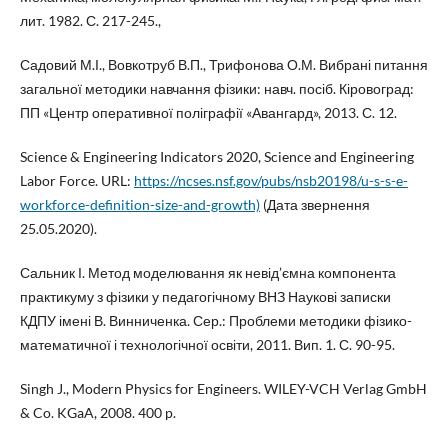
лит. 1982. С. 217-245.,
Садовий М.І., Вовкотруб В.П., Трифонова О.М. Вибрані питання
загальної методики навчання фізики: навч. посіб. Кіровоград:
ПП «Центр оперативної поліграфії «Авангард», 2013. С. 12.
Science & Engineering Indicators 2020, Science and Engineering
Labor Force. URL:
https://ncses.nsf.gov/pubs/nsb20198/u-s-s-e-
workforce-definition-size-and-growth)
(Дата звернення
25.05.2020).
Сальник І. Метод моделювання як невід’ємна компонента
практикуму з фізики у педагогічному ВНЗ Наукові записки
КДПУ імені В. Винниченка. Сер.: Проблеми методики фізико-
математичної і технологічної освіти, 2011. Вип. 1. С. 90-95.
Singh J., Modern Physics for Engineers. WILEY-VCH Verlag GmbH
& Co. KGaA, 2008. 400 p.