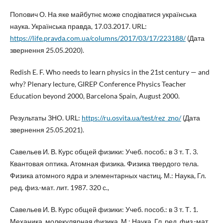
Попович О. На яке майбутнє може сподіватися українська
наука. Українська правда, 17.03.2017. URL:
https://life.pravda.com.ua/columns/2017/03/17/223188/
(Дата
звернення 25.05.2020).
Redish E. F. Who needs to learn physics in the 21st century — and
why? Plenary lecture, GIREP Conference Physics Teacher
Education beyond 2000, Barcelona Spain, August 2000.
Результаты ЗНО. URL:
https://ru.osvita.ua/test/rez_zno/
(Дата
звернення 25.05.2021).
Савельев И. В. Курс общей физики: Учеб. пособ.: в 3 т. Т. 3.
Квантовая оптика. Атомная физика. Физика твердого тела.
Физика атомного ядра и элементарных частиц. М.: Наука, Гл.
ред. физ.-мат. лит. 1987. 320 с.,
Савельев И. В. Курс общей физики: Учеб. пособ.: в 3 т. Т. 1.
Механика, молекулярная физика. М.: Наука, Гл. ред. физ.-мат.