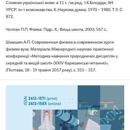
Словник української мови: в 11 т. /за ред.: І.К.Білодіда; АН
УРСР. Ін-т мовознавства. К.:Наукова думка, 1970 – 1980. Т.9. С.
872.
Чолпан П.П. Фізика: Підр.. К.: Вища школа, 2003. 567 с..
Шамшин А.П. Современная физика в современном курсе
физики вуза. Матеріали Міжнародної науково-практичної
конференції «Методика навчання природничих дисциплін у
середній та вищій школі» (XXІV Каришинські читання)»,
(Полтава, 18 - 19 травня 2017 року), с. 315 – 317.