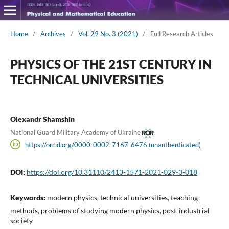
Home
/
Archives
/
Vol. 29 No. 3 (2021)
/
Full Research Articles
PHYSICS OF THE 21ST CENTURY IN
TECHNICAL UNIVERSITIES
Olexandr Shamshin
National Guard Military Academy of Ukraine
https://orcid.org/0000-0002-7167-6476 (unauthenticated)
DOI:
https://doi.org/10.31110/2413-1571-2021-029-3-018
Keywords:
modern physics, technical universities, teaching
methods, problems of studying modern physics, post-industrial
society