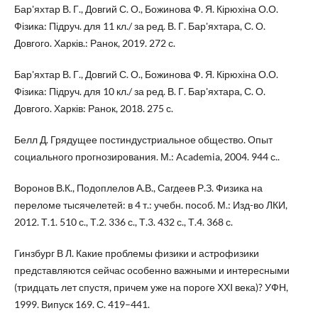
Бар'яхтар В. Г., Довгий С. О., Божинова Ф. Я. Кірюхіна О.О.
Фізика: Підруч. для 11 кл./ за ред. В. Г. Бар'яхтара, С. О.
Довгого. Харків.: Ранок, 2019. 272 с.
Бар'яхтар В. Г., Довгий С. О., Божинова Ф. Я. Кірюхіна О.О.
Фізика: Підруч. для 10 кл./ за ред. В. Г. Бар'яхтара, С. О.
Довгого. Харків: Ранок, 2018. 275 с.
Белл Д. Грядущее постиндустриальное общество. Опыт
социального прогнозирования. М.: Academia, 2004. 944 с..
Воронов В.К., Подоплелов А.В., Сагдеев Р.З. Физика на
переломе тысячелетей: в 4 т.: учебн. пособ. М.: Изд-во ЛКИ,
2012. Т.1. 510 с., Т.2. 336 с., Т.3. 432 с., Т.4. 368 с.
Гинзбург В Л. Какие проблемы физики и астрофизики
представляются сейчас особенно важными и интересными
(тридцать лет спустя, причем уже на пороге ХХI века)? УФН,
1999. Випуск 169. С. 419–441.