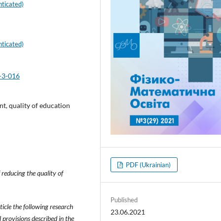
ticated)
ticated)
-3-016
t, quality of education
PDF (Ukrainian)
 reducing the quality of
Published
icle the following research
23.06.2021
 provisions described in the