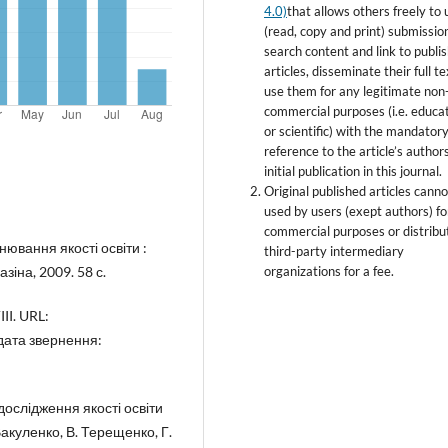
4.0)
that allows others freely to 
(read, copy and print) submissio
search content and link to publi
articles, disseminate their full t
use them for any legitimate non
commercial purposes (i.e. educa
or scientific) with the mandator
reference to the article’s author
initial publication in this journal.
Original published articles canno
used by users (exept authors) fo
commercial purposes or distribu
нювання якості освіти :
third-party intermediary
зіна, 2009. 58 с.
organizations for a fee.
II. URL:
дата звернення:
ослідження якості освіти
 Вакуленко, В. Терещенко, Г.