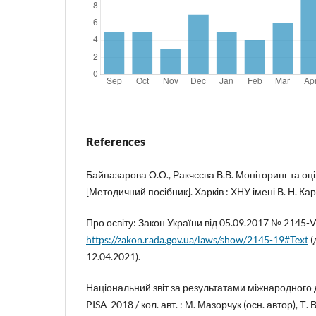
References
Байназарова О.О., Ракчєєва В.В. Моніторинг та оці
[Методичний посібник]. Харків : ХНУ імені В. Н. Кара
Про освіту: Закон України від 05.09.2017 № 2145-VI
https://zakon.rada.gov.ua/laws/show/2145-19#Text
(
12.04.2021).
Національний звіт за результатами міжнародного д
PISA-2018 / кол. авт. : М. Мазорчук (осн. автор), Т.