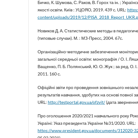
Бичко, К. Шумова, С. Раков, В. Горох та ін. ; Украї
якості освіти. Київ : УЦОЯО, 2019. 439 с. URL:
https
content/uploads/2019/12/PISA_2018_Report_UKR.p
Новиков Д. А. Статистические методы в педагоги
(типовые случаи). М. : МЗ-Пресс, 2004. 67с.
Організаційно-методичне забезпечення моніторин
загальної середньої освіти: монографія / О. І. Ляшен
Ващенко, П. Б. Полянський, Ю. О. Жук ; за ред. О. І.
2011. 160 с.
Офіційні звіти про проведення зовнішнього неза
результатів навчання, здобутих на основі повної за
URL:
http://testportal.gov.ua/ofzvit/
(дата звернення:
Про оголошення 2020/2021 навчального року Роко
Україні: Указ президента України №31/2020. URL:
https://www.president.gov.ua/documents/312020-3
05.02.2021).