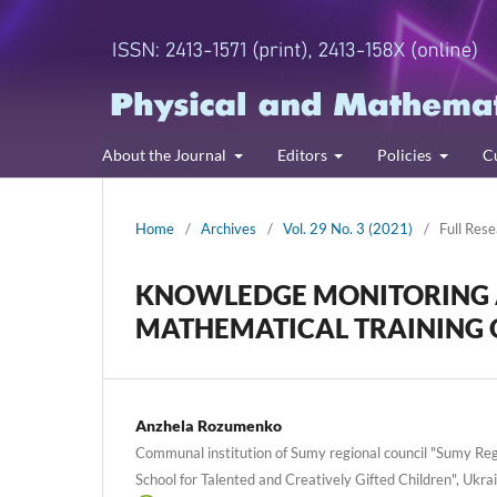
About the Journal
Editors
Policies
C
Home
/
Archives
/
Vol. 29 No. 3 (2021)
/
Full Rese
KNOWLEDGE MONITORING A
MATHEMATICAL TRAINING 
Anzhela Rozumenko
Communal institution of Sumy regional council "Sumy R
School for Talented and Creatively Gifted Children", Ukra