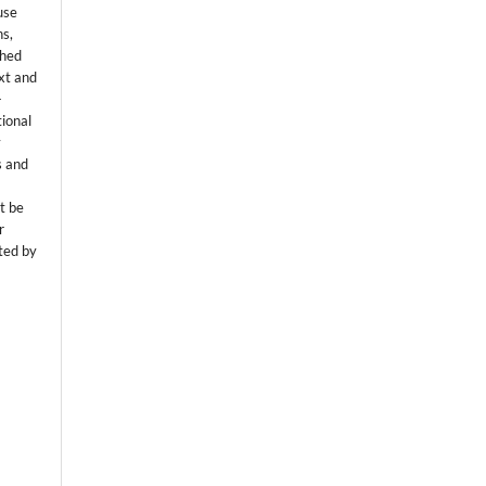
use
ns,
shed
ext and
-
tional
y
s and
t be
r
ted by